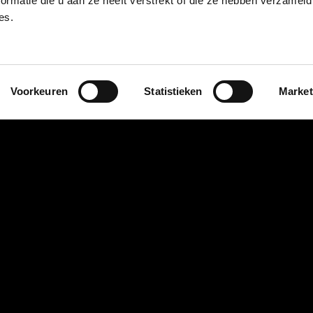
ormatie die u aan ze heeft verstrekt of die ze hebben verzameld
Alphen: 08:00, 10:30, 13:30.
es.
Onze wachtslots zijn speciaal ingericht voor k
weg kunt. Denk hierbij aan een eerstejaars on
zonder extra onderhoud, of het wisselen van uw
Voorkeuren
Statistieken
Market
kleine reparaties zoals het vervangen van een l
controle van de bandenspanning. Heeft u een s
uitlezen, al is dit zonder uitgebreide diagnose. 
onderweg!
Let wel op: niet alle werkzaamheden zijn even ge
Werkzaamheden zoals een APK in combinatie m
eerstejaarsbeurt van 20.000 km, vergen meer ti
exacte eindtijd garanderen. Natuurlijk doen we on
ronden, maar bij grotere klussen kan er soms i
werkzaamheden raden we aan om vroegtijdig te 