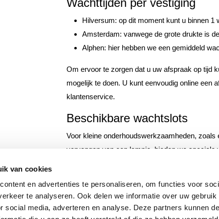
Wachttijden per vestiging
Hilversum: op dit moment kunt u binnen 1 
Amsterdam: vanwege de grote drukte is de
Alphen: hier hebben we een gemiddeld wac
Om ervoor te zorgen dat u uw afspraak op tijd 
mogelijk te doen. U kunt eenvoudig online een
klantenservice.
Beschikbare wachtslots
Voor kleine onderhoudswerkzaamheden, zoals ee
vervangen van een lampje, bieden we speciale w
tijd binnen kunt komen en uw auto binnen korte t
ik van cookies
De wachtslots per vestiging zijn als volgt:
ontent en advertenties te personaliseren, om functies voor soci
erkeer te analyseren. Ook delen we informatie over uw gebruik
Hilversum: 08:00, 10:15, 13:00;
or social media, adverteren en analyse. Deze partners kunnen 
Amsterdam: 08:00, 10:15, 13:15;