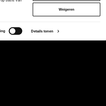
 op basis van
Weigeren
ortdurende werkzaamheden, zodat u snel weer op
derhoudsbeurt (20.000 km), een APK-keuring
 banden. Daarnaast kunt u bij ons terecht voor
ing
Details tonen
ampje, het repareren van een lekke band, of een
toring in uw auto? Ook deze kunnen we snel
Met deze services bent u binnen korte tijd weer
schikt om uit te voeren terwijl u wacht.
et onderhoud, of onderhoudsbeurten buiten de
jd en om die rijden kunnen we helaas geen
s uiterste best om alles zo snel mogelijk af te
ets onverwachts opduiken. Voor deze
reserveren, gezien de drukte.