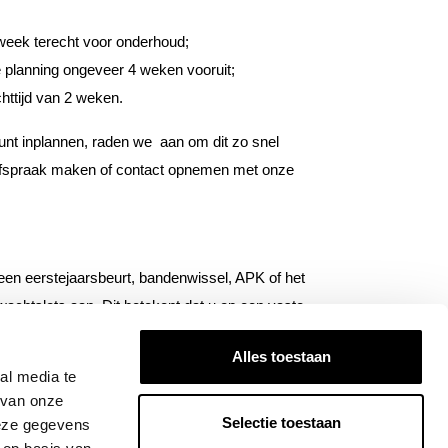
week terecht voor onderhoud;
 planning ongeveer 4 weken vooruit;
httijd van 2 weken.
kunt inplannen, raden we aan om dit zo snel
 afspraak maken of contact opnemen met onze
n eerstejaarsbeurt, bandenwissel, APK of het
achtslots aan. Dit betekent dat u op een vaste
ijd klaar is, zodat u snel weer de weg op kunt.
Alles toestaan
al media te
 van onze
Selectie toestaan
deze gegevens