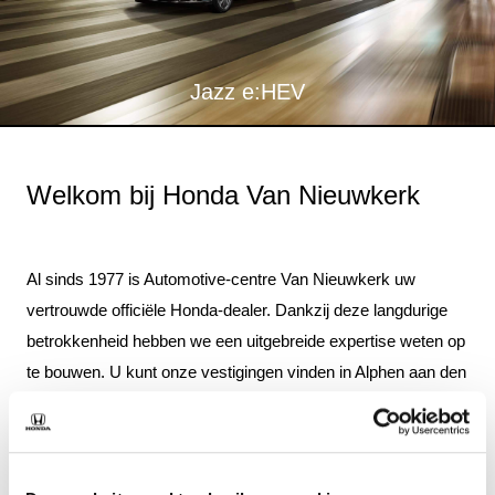
Jazz e:HEV
Welkom bij Honda Van Nieuwkerk
Al sinds 1977 is Automotive-centre Van Nieuwkerk uw
vertrouwde officiële Honda-dealer. Dankzij deze langdurige
betrokkenheid hebben we een uitgebreide expertise weten op
te bouwen. U kunt onze vestigingen vinden in Alphen aan den
Rijn, Amsterdam, Hilversum en Mijdrecht.
Ons werkgebied beslaat een ruim verzorgingsgebied, waarbij
we fungeren als dé Honda-dealer voor Midden Nederland en