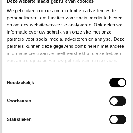
Deze website maakt gebruik van cookies
Flevoland. Indien u op zoek bent naar een Honda dealer die
We gebruiken cookies om content en advertenties te
perfect op de hoogte is van de specifieke
personaliseren, om functies voor social media te bieden
onderhoudsbehoeften van uw Honda, bent u bij ons aan het
en om ons websiteverkeer te analyseren. Ook delen we
juiste adres.
informatie over uw gebruik van onze site met onze
partners voor social media, adverteren en analyse. Deze
Wij nodigen u van harte uit om een bezoek te brengen aan
partners kunnen deze gegevens combineren met andere
één van onze vestigingen, waar we graag nader
informatie die u aan ze heeft verstrekt of die ze hebben
kennismaken onder het genot van een kopje koffie en u de
verzameld op basis van uw gebruik van hun services.
mogelijkheid bieden voor een proefrit in de Honda die uw
interesse heeft gewekt.
Toestemmingsselectie
Noodzakelijk
Oorspronkelijk opgericht in 1967, hebben we inmiddels meer
dan vijftig jaar aan ervaring verzameld. Dit heeft geleid tot een
Voorkeuren
hooggekwalificeerd team en diepgaande kennis. We
verwelkomen u graag in onze vestigingen om hier de
Statistieken
vruchten van te plukken. Kom snel langs!