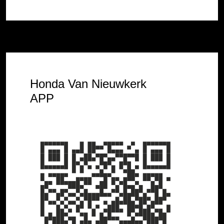
zitten en liet me de website zien, die ik zelf
ook al bekeken had. Misschien een tip: als u
wilt dat ik verliefd word op een auto, neem
me dan mee naar die auto.
Honda Van Nieuwkerk
APP