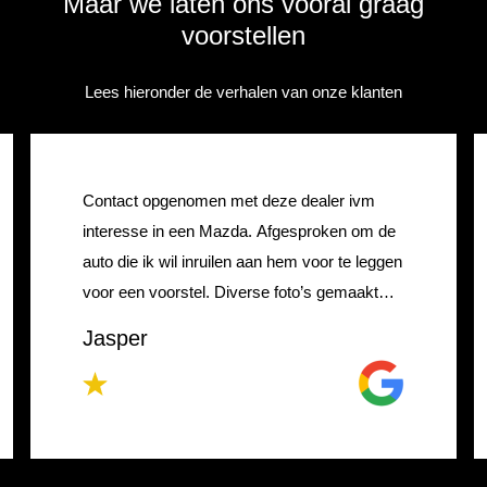
Maar we laten ons vooral graag
voorstellen
Lees hieronder de verhalen van onze klanten
Ik kwam om me te oriënteren op een
tweedehands auto en gaf aan dat ik vooral
wilde proefzitten. Bij andere dealers was dat
de afgelopen weken geen probleem: kijk
gerust even rond, er staat genoeg. Hier werd
Bouke Bergsma
ik echter vooral aan de balie gehouden terwijl
de verkoper online auto’s voor me zocht,
waaronder meteen modellen die 30–40%
boven mijn budget zaten. Ik had aangegeven
dat mijn budget niet helemaal rotsvast was,