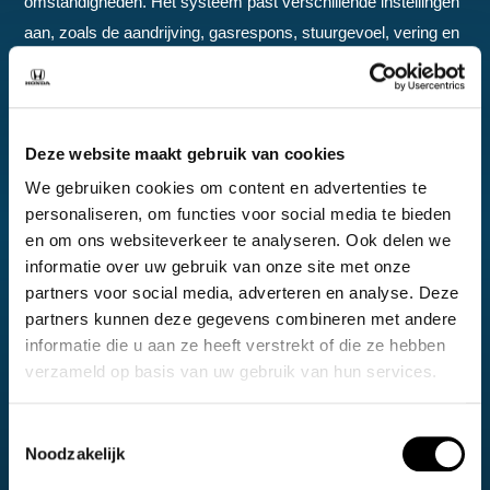
omstandigheden. Het systeem past verschillende instellingen
aan, zoals de aandrijving, gasrespons, stuurgevoel, vering en
Adaptive Cruise Control. Comfortmodus: Ontspannen
rijervaring, zachtere vering, gedempt motorgeluid GT-modus:
Responsief maar soepel voor aangenaam cruisen over lange
Deze website maakt gebruik van cookies
afstanden Sportmodus: Verbeterde gasrespons,
veringsinstellingen, chassisstijfheid en stuurgevoeligheid
We gebruiken cookies om content en advertenties te
personaliseren, om functies voor social media te bieden
Individuele modus: Hiermee kunt u elke instelling zelf
en om ons websiteverkeer te analyseren. Ook delen we
aanpassen.
informatie over uw gebruik van onze site met onze
GT comfort & stijl
partners voor social media, adverteren en analyse. Deze
partners kunnen deze gegevens combineren met andere
Wanneer u plaatsneemt in de verfijnde, nauw aansluitende
informatie die u aan ze heeft verstrekt of die ze hebben
lederen stoelen, ontworpen voor comfort tijdens lange ritten,
verzameld op basis van uw gebruik van hun services.
en het perfect gevormde ‘D’-vormige stuurwiel vastpakt,
merkt u dat het ergonomische interieur hints geeft naar de
Toestemmingsselectie
GT-stamboom van de auto. Het volledig digitale 10,2″ digitale
Noodzakelijk
bestuurdersscherm zorgt ervoor dat essentiële informatie