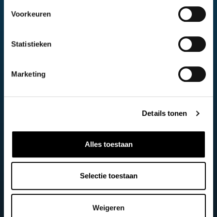
voor de bestuurder goed zichtbaar is, terwijl zacht
Voorkeuren
aanvoelende materialen en opvallende accenten zoals blauwe
stiksels dit een zeer aangename plek maken om te
Statistieken
vertoeven.
Connectiviteit
Marketing
Blijf moeiteloos in contact met uw wereld dankzij het 9″ Honda
CONNECT touchscreen met Android Auto™ en Apple
CarPlay®, draadloos opladen en meeslepende Bose® audio.
Details tonen
Functies zoals tactiele dual-zone klimaatregeling en een
achteruitrijcamera vergroten het comfort en het vertrouwen
Alles toestaan
achter het stuur, zodat elke rit precies goed voelt.
Prestaties
Selectie toestaan
Geavanceerde e:HEV aandrijflijn De geavanceerde e:HEV
aandrijflijn heeft drie autonome aandrijfsystemen die
Weigeren
prestaties en zuinigheid leveren: Elektrische aandrijving voor