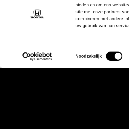
bieden en om ons websitev
site met onze partners vo
combineren met andere inf
uw gebruik van hun servic
Toestemmingsselectie
Noodzakelijk
Over ons
Modellen
Over van Nieuwkerk
e:Ny1