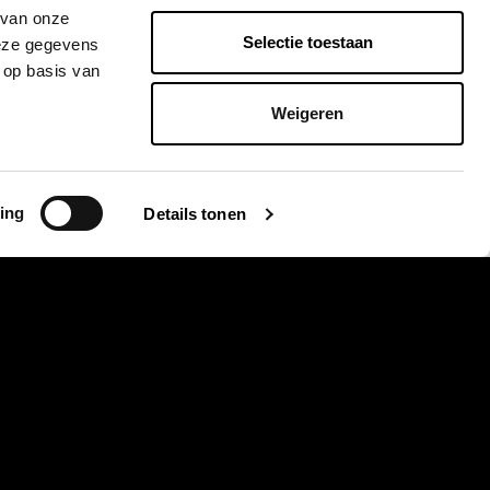
s
 van onze
Selectie toestaan
deze gegevens
 op basis van
Weigeren
ing
Details tonen
lmere en Hilversum.
ieuwsbrief aanmelden
ld u aan voor onze nieuwsbrief en blijf altijd op de hoogte van de