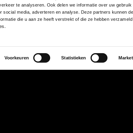
Download hier de My Honda+ App instructie
erkeer te analyseren. Ook delen we informatie over uw gebruik
or social media, adverteren en analyse. Deze partners kunnen 
ormatie die u aan ze heeft verstrekt of die ze hebben verzameld
es.
Voorkeuren
Statistieken
Market
Honda Van Nieuwkerk
Uw Honda-dealer voor Amsterdam (Honda Flagship Store), Alphen a/d Rijn, Mijdrecht, Gouda, A
Navigatie
N
Over ons
Me