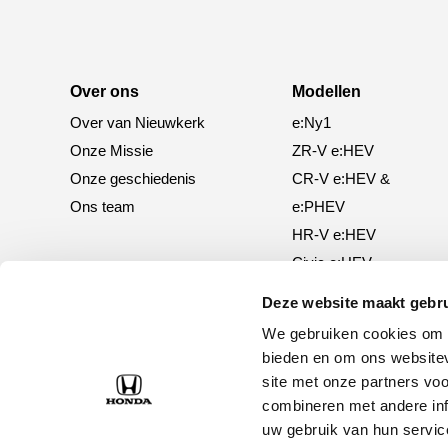
Over ons
Modellen
Over van Nieuwkerk
e:Ny1
Onze Missie
ZR-V e:HEV
Onze geschiedenis
CR-V e:HEV &
Ons team
e:PHEV
HR-V e:HEV
Civic e:HEV
Jazz e:HEV
Deze website maakt gebru
Civic Type R
We gebruiken cookies om c
Prelude e:HEV
bieden en om ons websitev
site met onze partners vo
combineren met andere inf
uw gebruik van hun servic