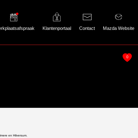
rkplaatsafspraak
Klantenportaal
Contact
Mazda Website
0
lmere en Hilversum.