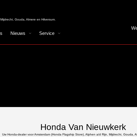
Mijdrecht, Gouda, Almere en Hilversum.
We
es
Nieuws
Service
Honda Van Nieuwkerk
Uw Honda-dealer voor Amsterdam (Honda Flagship Store), Alphen a/d Rijn, Mijdrecht, Gouda, A