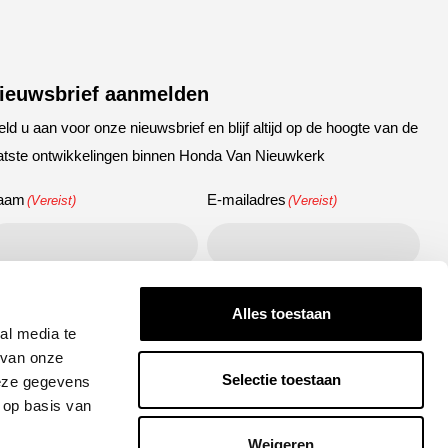
ieuwsbrief aanmelden
ld u aan voor onze nieuwsbrief en blijf altijd op de hoogte van de
atste ontwikkelingen binnen Honda Van Nieuwkerk
aam
E-mailadres
(Vereist)
(Vereist)
APTCHA
Alles toestaan
al media te
 van onze
Selectie toestaan
deze gegevens
 op basis van
Versturen
Weigeren