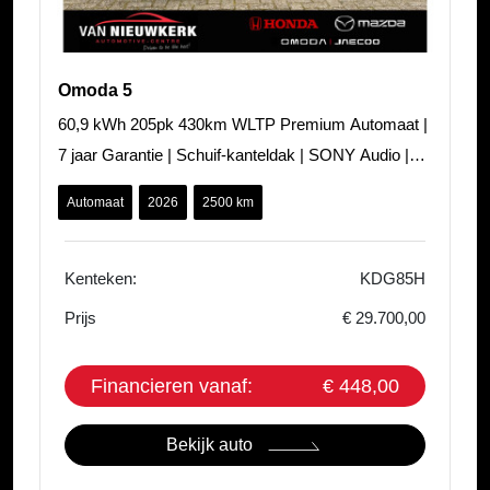
Omoda 5
60,9 kWh 205pk 430km WLTP Premium Automaat |
7 jaar Garantie | Schuif-kanteldak | SONY Audio |
Adaptieve Cruisecontrol |
Automaat
2026
2500 km
Kenteken:
KDG85H
Prijs
€ 29.700,00
Financieren vanaf:
€ 448,00
Bekijk auto