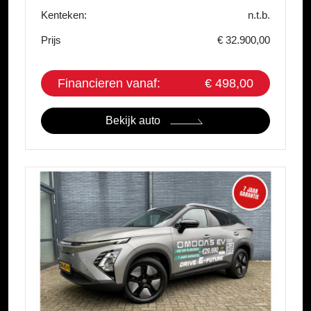
Kenteken:
n.t.b.
Prijs
€ 32.900,00
Financieren vanaf:
€ 498,00
Bekijk auto