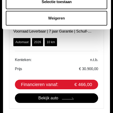
Selectie toestaan
Omoda 5
Weigeren
60,9 kWh 205pk 430km WLTP Premium Automaat |
Voorraad Leverbaar | 7 jaar Garantie | Schuif-
kanteldak | SONY Audio | Adaptieve Cr
Automaat
2026
10 km
Kenteken:
n.t.b.
Prijs
€ 30.900,00
Financieren vanaf:
€ 466,00
Bekijk auto