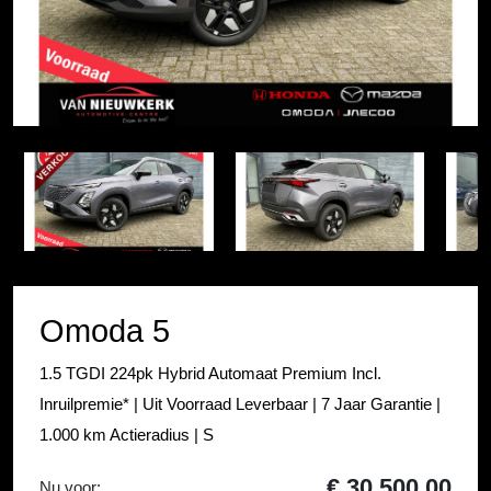
Item
1
Item
of
1
25
of
25
Omoda 5
1.5 TGDI 224pk Hybrid Automaat Premium Incl.
Inruilpremie* | Uit Voorraad Leverbaar | 7 Jaar Garantie |
1.000 km Actieradius | S
€ 30.500,00
Nu voor: