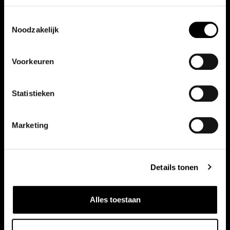
Toestemmingsselectie
Noodzakelijk
Vergelijkbare auto's
Voorkeuren
Bekijk ook onze andere auto's
Statistieken
Marketing
Details tonen
Alles toestaan