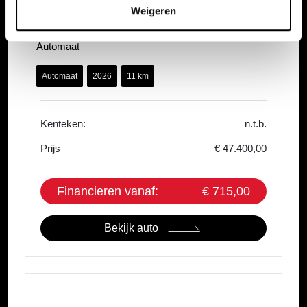
Mazda CX-5
Weigeren
2.5 E-SKYACTIV-G 141 M HYBRID Centre-Line
Automaat
Automaat
2026
11 km
Kenteken:
n.t.b.
Prijs
€ 47.400,00
Financieren vanaf:
€ 715,00
Bekijk auto