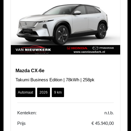
Mazda CX-6e
Takumi Business Edition | 78kWh | 258pk
Automaat
2026
9 km
Kenteken:
n.t.b.
Prijs
€ 45.940,00