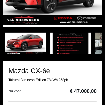
Item
1
Item
of
1
5
of
5
Mazda CX-6e
Takumi Business Edition 78kWh 258pk
€ 47.000,00
Nu voor: