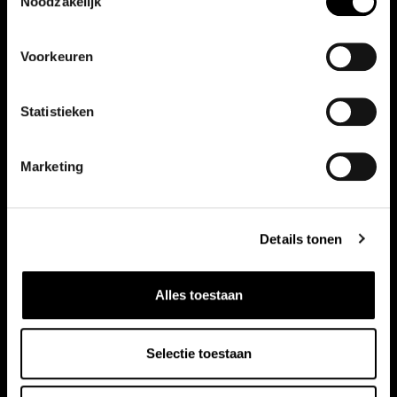
Noodzakelijk
Vergelijkbare auto's
Voorkeuren
Bekijk ook onze andere auto's
Statistieken
Marketing
Details tonen
Alles toestaan
Selectie toestaan