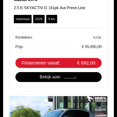
2.5 E-SKYACTIV-G 141pk Aut Prime-Line
Automaat
2026
5 km
Kenteken:
n.t.b.
Prijs
€ 45.890,00
Financieren vanaf:
€ 692,00
Bekijk auto