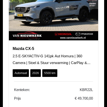
Mazda CX-5
2.5 E-SKYACTIV-G 141pk Aut Homura | 360
Camera | Stoel & Stuur verwarming | CarPlay &
Android | HUD | Keyless
Automaat
2026
5500 km
Kenteken:
KBR22L
Prijs
€ 49.700,00