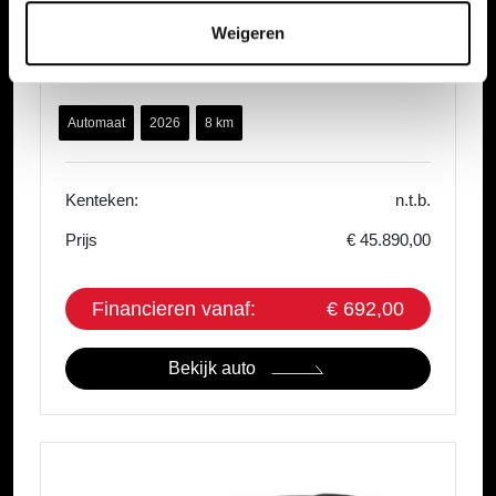
Mazda CX-5
Weigeren
2.5 E-SKYACTIV-G 141 M HYBRID Prime-Line
Automaat
Automaat
2026
8 km
Kenteken:
n.t.b.
Prijs
€ 45.890,00
Financieren vanaf:
€ 692,00
Bekijk auto