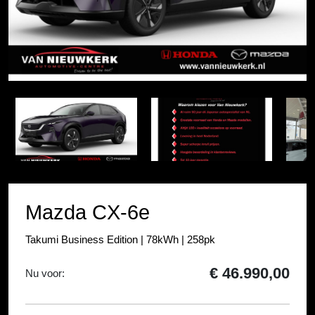
Item
1
Item
of
1
5
of
5
Mazda CX-6e
Takumi Business Edition | 78kWh | 258pk
€ 46.990,00
Nu voor: