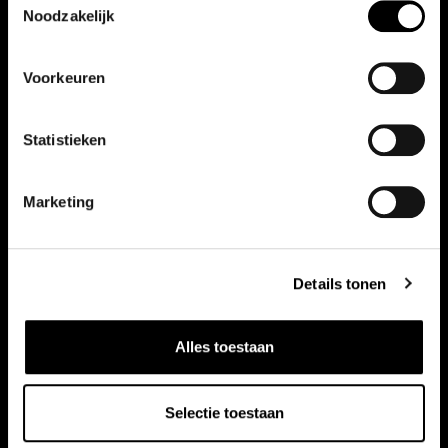
Noodzakelijk
Vergelijkbare auto's
Voorkeuren
Bekijk ook onze andere auto's
Statistieken
Marketing
Details tonen
Alles toestaan
Selectie toestaan