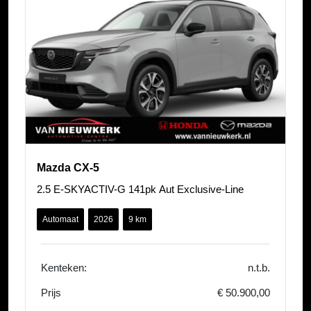
Mazda CX-5
2.5 E-SKYACTIV-G 141pk Aut Exclusive-Line
Automaat
2026
9 km
Kenteken:
n.t.b.
Prijs
€ 50.900,00