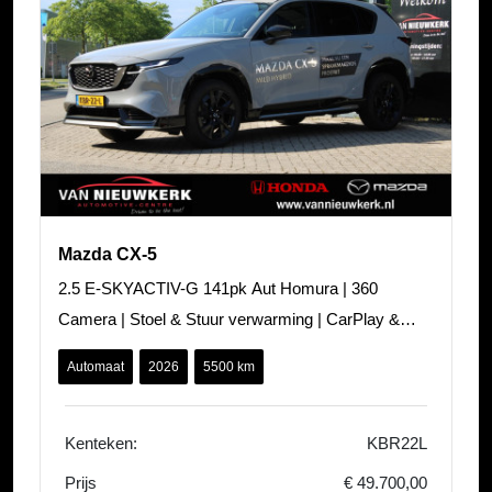
Mazda CX-5
2.5 E-SKYACTIV-G 141pk Aut Homura | 360
Camera | Stoel & Stuur verwarming | CarPlay &
Android | HUD | Keyless
Automaat
2026
5500 km
Kenteken:
KBR22L
Prijs
€ 49.700,00