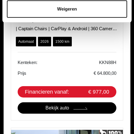
Weigeren
Mazda CX-80
2.5 e-Skyactiv PHEV 327pk AWD 8AT Homura Plus
| Captain Chairs | CarPlay & Android | 360 Camera |
HUD | ACC | Stoel verwarming &
Automaat
2026
1500 km
Kenteken:
KKN88H
Prijs
€ 64.800,00
Financieren vanaf:
€ 977,00
Bekijk auto