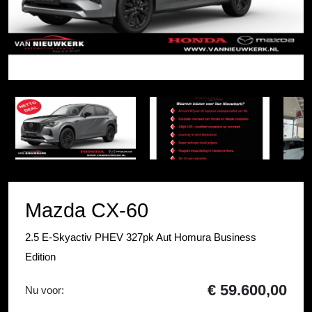
Item
1
Item
of
1
5
of
5
Mazda CX-60
2.5 E-Skyactiv PHEV 327pk Aut Homura Business
Edition
€ 59.600,00
Nu voor: