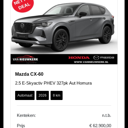
Mazda CX-60
2.5 E-Skyactiv PHEV 327pk Aut Homura
Automaat
2026
8 km
Kenteken:
n.t.b.
Prijs
€ 62.900,00