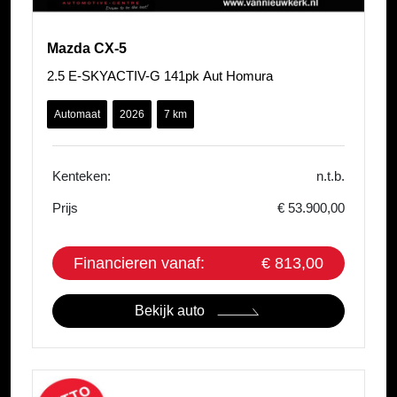
Mazda CX-5
2.5 E-SKYACTIV-G 141pk Aut Homura
Automaat
2026
7 km
Kenteken:
n.t.b.
Prijs
€ 53.900,00
Financieren vanaf:
€ 813,00
Bekijk auto