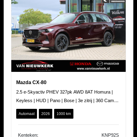
Mazda CX-80
2.5 e-Skyactiv PHEV 327pk AWD 8AT Homura |
Keyless | HUD | Pano | Bose | 3e zitrij | 360 Camera
| ACC | Stoel & Stuur verwarming
Automaat
2026
1000 km
Kenteken:
KNP92S