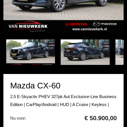
Item
1
Item
of
1
54
of
54
Mazda CX-60
2.5 E-Skyactiv PHEV 327pk Aut Exclusive-Line Business
Edition | CarPlay/Android | HUD | A Cruise | Keyless |
€ 50.900,00
Nu voor: