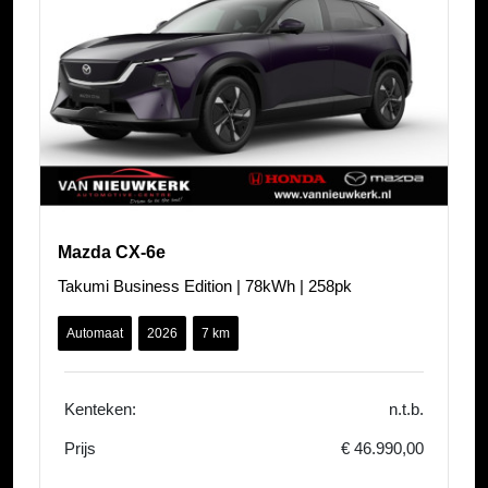
Mazda CX-6e
Takumi Business Edition | 78kWh | 258pk
Automaat
2026
7 km
Kenteken:
n.t.b.
Prijs
€ 46.990,00