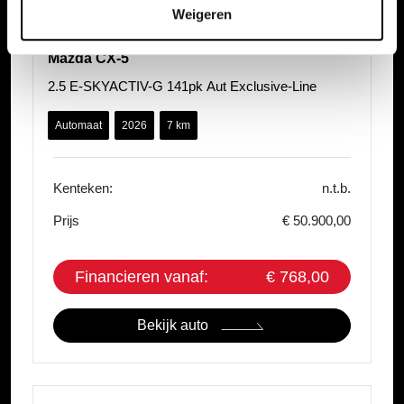
Weigeren
Mazda CX-5
2.5 E-SKYACTIV-G 141pk Aut Exclusive-Line
Automaat
2026
7 km
Kenteken:
n.t.b.
Prijs
€ 50.900,00
Financieren vanaf:
€ 768,00
Bekijk auto