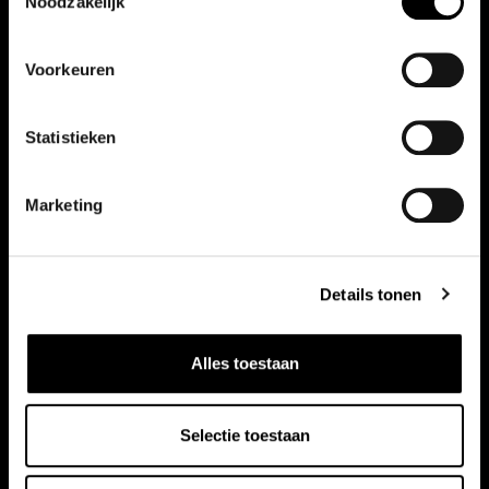
Noodzakelijk
Voorkeuren
Vergelijkbare auto's
Statistieken
Bekijk ook onze andere auto's
Marketing
Details tonen
Alles toestaan
Selectie toestaan