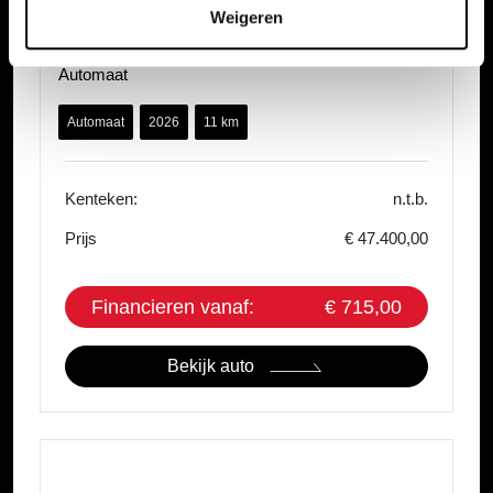
Mazda CX-5
Weigeren
2.5 E-SKYACTIV-G 141 M HYBRID Centre-Line
Automaat
Automaat
2026
11 km
Kenteken:
n.t.b.
Prijs
€ 47.400,00
Financieren vanaf:
€ 715,00
Bekijk auto