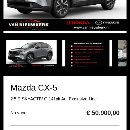
Item
1
Item
of
1
5
of
5
Mazda CX-5
2.5 E-SKYACTIV-G 141pk Aut Exclusive-Line
€ 50.900,00
Nu voor: