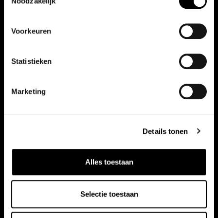
Noodzakelijk
Vergelijkbare auto's
Voorkeuren
Bekijk ook onze andere auto's
Statistieken
Marketing
Details tonen
Alles toestaan
Selectie toestaan