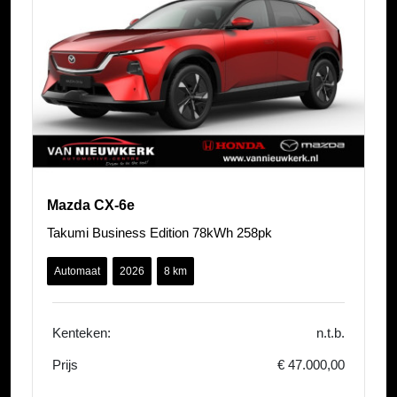
Mazda CX-6e
Takumi Business Edition 78kWh 258pk
Automaat
2026
8 km
Kenteken:
n.t.b.
Prijs
€ 47.000,00