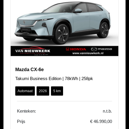
Mazda CX-6e
Takumi Business Edition | 78kWh | 258pk
Automaat
2026
5 km
Kenteken:
n.t.b.
Prijs
€ 46.990,00