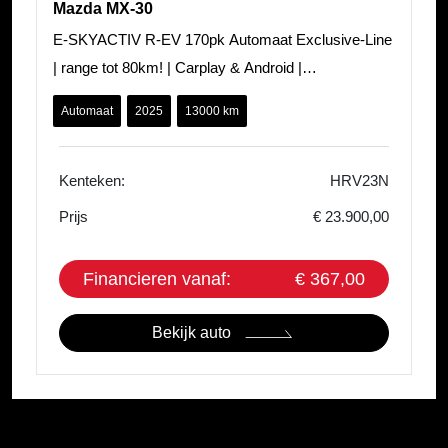
Mazda MX-30
E-SKYACTIV R-EV 170pk Automaat Exclusive-Line
| range tot 80km! | Carplay & Android |
Stoelverwarming | A Camera | Keyless | A C
Automaat
2025
13000 km
Kenteken:
HRV23N
Prijs
€ 23.900,00
Financieren vanaf:
€ 367,00
Bekijk auto