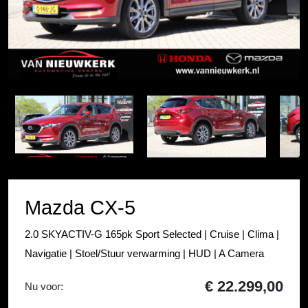
Item
1
Item
of
1
49
of
49
Mazda CX-5
2.0 SKYACTIV-G 165pk Sport Selected | Cruise | Clima |
Navigatie | Stoel/Stuur verwarming | HUD | A Camera
€ 22.299,00
Nu voor: