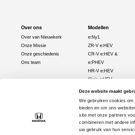
Over ons
Modellen
Over van Nieuwkerk
e:Ny1
Onze Missie
ZR-V e:HEV
Onze geschiedenis
CR-V e:HEV &
Ons team
e:PHEV
HR-V e:HEV
Civic e:HEV
Jazz e:HEV
Deze website maakt gebru
Civic Type R
We gebruiken cookies om c
Prelude e:HEV
bieden en om ons websitev
site met onze partners vo
combineren met andere inf
uw gebruik van hun servic