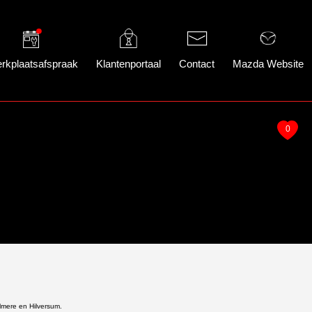
rkplaatsafspraak
Klantenportaal
Contact
Mazda Website
0
lmere en Hilversum.