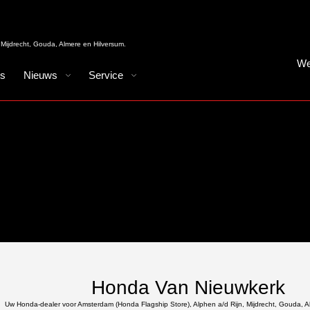
Mijdrecht, Gouda, Almere en Hilversum.
We
es
Nieuws
Service
Honda Van Nieuwkerk
Uw Honda-dealer voor Amsterdam (Honda Flagship Store), Alphen a/d Rijn, Mijdrecht, Gouda, A