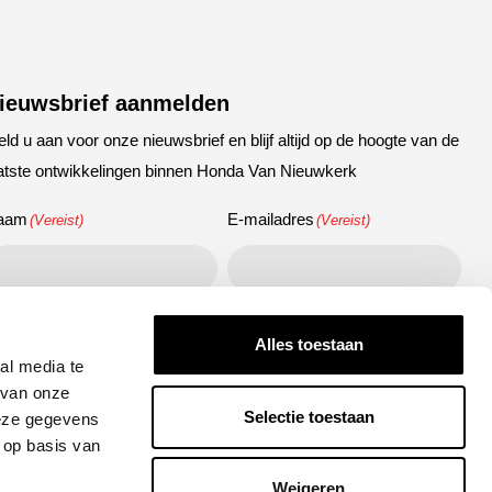
ieuwsbrief aanmelden
ld u aan voor onze nieuwsbrief en blijf altijd op de hoogte van de
atste ontwikkelingen binnen Honda Van Nieuwkerk
aam
E-mailadres
(Vereist)
(Vereist)
APTCHA
Alles toestaan
al media te
 van onze
Selectie toestaan
deze gegevens
 op basis van
Versturen
Weigeren