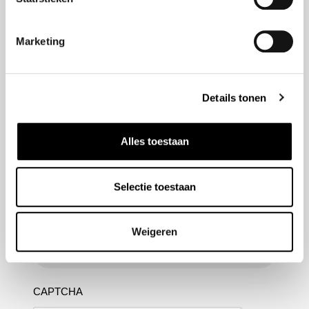
Marketing
Nieuwsbrief aanmelden
Meld u aan voor onze nieuwsbrief en blijf altijd op de
Details tonen
hoogte van de laatste ontwikkelingen binnen Honda
Van Nieuwkerk
Alles toestaan
Naam
(Vereist)
Selectie toestaan
E-mailadres
(Vereist)
Weigeren
CAPTCHA