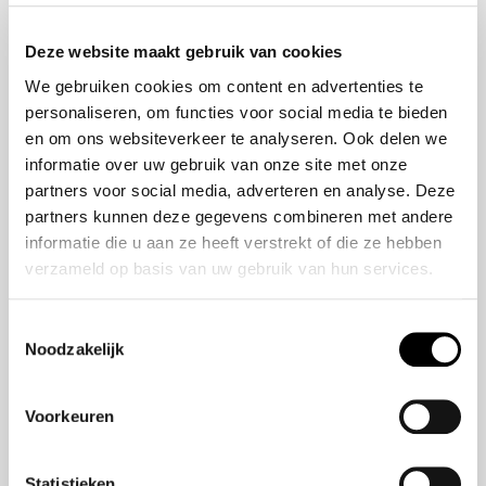
Onze Missie
ZR-V e:HEV
Deze website maakt gebruik van cookies
Onze geschiedenis
CR-V e:HEV &
We gebruiken cookies om content en advertenties te
Ons team
e:PHEV
personaliseren, om functies voor social media te bieden
HR-V e:HEV
en om ons websiteverkeer te analyseren. Ook delen we
Civic e:HEV
informatie over uw gebruik van onze site met onze
Jazz e:HEV
partners voor social media, adverteren en analyse. Deze
Civic Type R
partners kunnen deze gegevens combineren met andere
Prelude e:HEV
informatie die u aan ze heeft verstrekt of die ze hebben
verzameld op basis van uw gebruik van hun services.
Navigatie
Toestemmingsselectie
Noodzakelijk
Over ons
Modellen
Aanbod
Voorkeuren
Veelgestelde Vragen
Statistieken