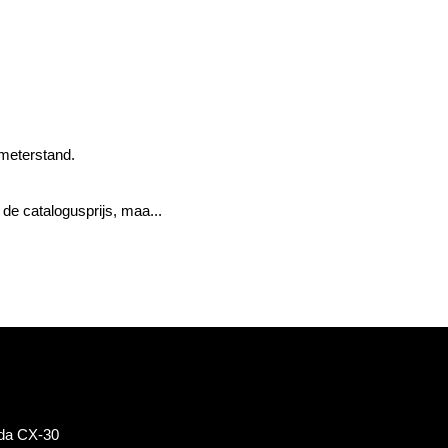
ometerstand.
de catalogusprijs, maa...
zda CX-30