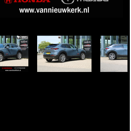
Item
1
of
50