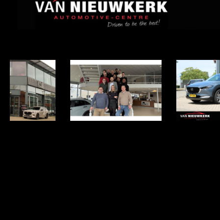
Item
1
of
50