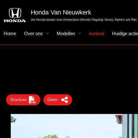
Honda Van Nieuwkerk
Uw Honda-dealer voor Amsterdam (Honda Flagship Store), Alphen a/d Rijn, 
Home
Over ons
Modellen
Aanbod
Huidige acti
Brochure
Delen: