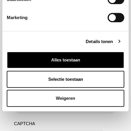
Marketing
Nieuwsbrief aanmelden
Meld u aan voor onze nieuwsbrief en blijf altijd op de
Details tonen
hoogte van de laatste ontwikkelingen binnen Honda
Van Nieuwkerk
Alles toestaan
Naam
(Vereist)
Selectie toestaan
E-mailadres
(Vereist)
Weigeren
CAPTCHA