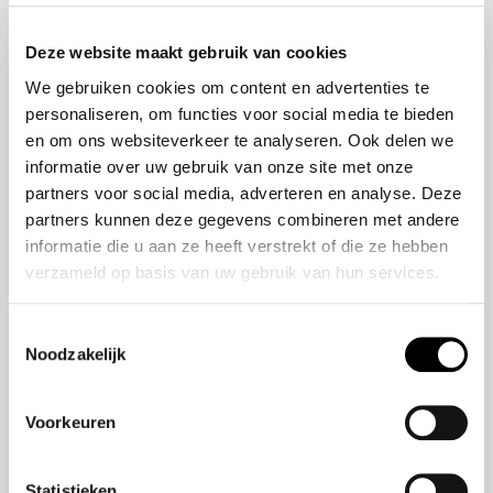
Onze Missie
ZR-V e:HEV
Deze website maakt gebruik van cookies
Onze geschiedenis
CR-V e:HEV &
We gebruiken cookies om content en advertenties te
Ons team
e:PHEV
personaliseren, om functies voor social media te bieden
HR-V e:HEV
en om ons websiteverkeer te analyseren. Ook delen we
Civic e:HEV
informatie over uw gebruik van onze site met onze
Jazz e:HEV
partners voor social media, adverteren en analyse. Deze
Civic Type R
partners kunnen deze gegevens combineren met andere
Prelude e:HEV
informatie die u aan ze heeft verstrekt of die ze hebben
verzameld op basis van uw gebruik van hun services.
Navigatie
Toestemmingsselectie
Noodzakelijk
Over ons
Modellen
Aanbod
Voorkeuren
Veelgestelde Vragen
Statistieken