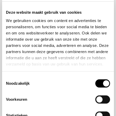
Onze Missie
ZR-V e:HEV
Deze website maakt gebruik van cookies
Onze geschiedenis
CR-V e:HEV &
We gebruiken cookies om content en advertenties te
Ons team
e:PHEV
personaliseren, om functies voor social media te bieden
HR-V e:HEV
en om ons websiteverkeer te analyseren. Ook delen we
Civic e:HEV
informatie over uw gebruik van onze site met onze
Jazz e:HEV
partners voor social media, adverteren en analyse. Deze
Civic Type R
partners kunnen deze gegevens combineren met andere
Prelude e:HEV
informatie die u aan ze heeft verstrekt of die ze hebben
verzameld op basis van uw gebruik van hun services.
Navigatie
Toestemmingsselectie
Noodzakelijk
Over ons
Modellen
Aanbod
Voorkeuren
Veelgestelde Vragen
Statistieken