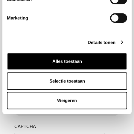
Marketing
Nieuwsbrief aanmelden
Meld u aan voor onze nieuwsbrief en blijf altijd op de
Details tonen
hoogte van de laatste ontwikkelingen binnen Honda
Van Nieuwkerk
Alles toestaan
Naam
(Vereist)
Selectie toestaan
E-mailadres
(Vereist)
Weigeren
CAPTCHA