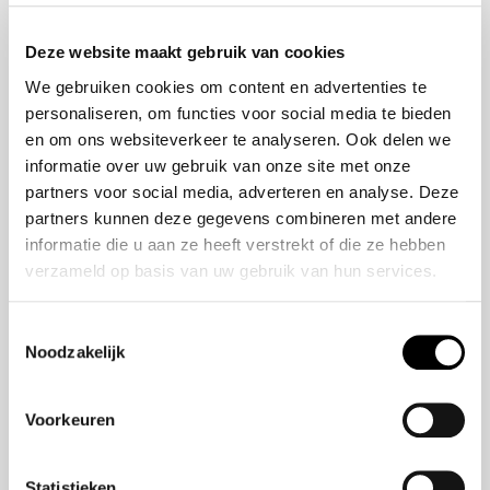
Onze Missie
ZR-V e:HEV
Deze website maakt gebruik van cookies
Onze geschiedenis
CR-V e:HEV &
We gebruiken cookies om content en advertenties te
Ons team
e:PHEV
personaliseren, om functies voor social media te bieden
HR-V e:HEV
en om ons websiteverkeer te analyseren. Ook delen we
Civic e:HEV
informatie over uw gebruik van onze site met onze
Jazz e:HEV
partners voor social media, adverteren en analyse. Deze
Civic Type R
partners kunnen deze gegevens combineren met andere
Prelude e:HEV
informatie die u aan ze heeft verstrekt of die ze hebben
verzameld op basis van uw gebruik van hun services.
Navigatie
Toestemmingsselectie
Noodzakelijk
Over ons
Modellen
Aanbod
Voorkeuren
Veelgestelde Vragen
Statistieken