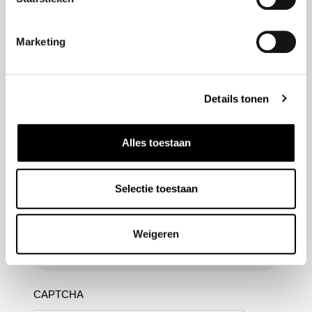
Marketing
Nieuwsbrief aanmelden
Meld u aan voor onze nieuwsbrief en blijf altijd op de
Details tonen
hoogte van de laatste ontwikkelingen binnen Honda
Van Nieuwkerk
Alles toestaan
Naam
(Vereist)
Selectie toestaan
E-mailadres
(Vereist)
Weigeren
CAPTCHA