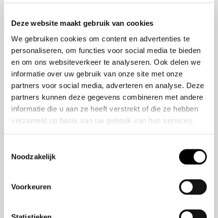
Onze Missie
ZR-V e:HEV
Deze website maakt gebruik van cookies
Onze geschiedenis
CR-V e:HEV &
We gebruiken cookies om content en advertenties te
Ons team
e:PHEV
personaliseren, om functies voor social media te bieden
HR-V e:HEV
en om ons websiteverkeer te analyseren. Ook delen we
Civic e:HEV
informatie over uw gebruik van onze site met onze
Jazz e:HEV
partners voor social media, adverteren en analyse. Deze
Civic Type R
partners kunnen deze gegevens combineren met andere
Prelude e:HEV
informatie die u aan ze heeft verstrekt of die ze hebben
verzameld op basis van uw gebruik van hun services.
Navigatie
Toestemmingsselectie
Noodzakelijk
Over ons
Modellen
Aanbod
Voorkeuren
Veelgestelde Vragen
Statistieken