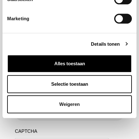
Marketing
Nieuwsbrief aanmelden
Meld u aan voor onze nieuwsbrief en blijf altijd op de
Details tonen
hoogte van de laatste ontwikkelingen binnen Honda
Van Nieuwkerk
Alles toestaan
Naam
(Vereist)
Selectie toestaan
E-mailadres
(Vereist)
Weigeren
CAPTCHA