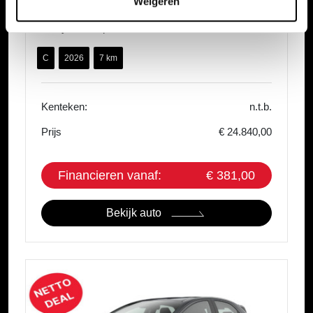
Weigeren
Mazda 2
1.5 Hybrid 116pk CVT Prime-Line
C
2026
7 km
Kenteken:
n.t.b.
Prijs
€ 24.840,00
Financieren vanaf:
€ 381,00
Bekijk auto