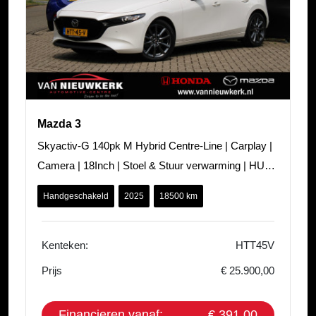
Mazda 3
Skyactiv-G 140pk M Hybrid Centre-Line | Carplay |
Camera | 18Inch | Stoel & Stuur verwarming | HUD |
Climate Control |
Handgeschakeld
2025
18500 km
Kenteken:
HTT45V
Prijs
€ 25.900,00
Financieren vanaf:
€ 391,00