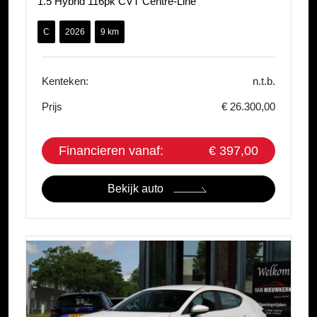
1.5 Hybrid 116pk CVT Centre-Line
C
2026
9 km
Kenteken:
n.t.b.
Prijs
€ 26.300,00
Financieren vanaf:
€ 397,00
Bekijk auto