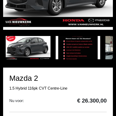
Item
1
Item
of
1
5
of
5
Mazda 2
1.5 Hybrid 116pk CVT Centre-Line
€ 26.300,00
Nu voor: