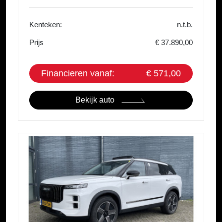
Kenteken:
n.t.b.
Prijs
€ 37.890,00
Financieren vanaf:
€ 571,00
Bekijk auto