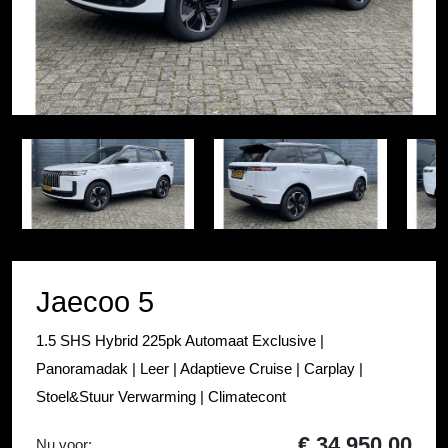
Item
1
Item
of
1
37
of
37
Jaecoo 5
1.5 SHS Hybrid 225pk Automaat Exclusive |
Panoramadak | Leer | Adaptieve Cruise | Carplay |
Stoel&Stuur Verwarming | Climatecont
€ 34.950,00
Nu voor: