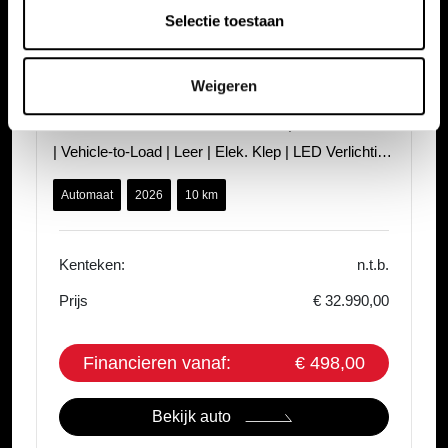
Selectie toestaan
Weigeren
Jaecoo 5
EV 61kWh 402km WLTP Exclusive | Panoramadak
| Vehicle-to-Load | Leer | Elek. Klep | LED Verlichting
| Sfeerverlichting | Parkeer
Automaat
2026
10 km
Kenteken:
n.t.b.
Prijs
€ 32.990,00
Financieren vanaf:
€ 498,00
Bekijk auto