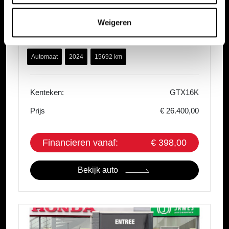
Honda Jazz
1.5 e:HEV Hybrid Automaat Advance | Carplay &
Weigeren
Android | Navi | Camera
Automaat
2024
15692 km
Kenteken:
GTX16K
Prijs
€ 26.400,00
Financieren vanaf:
€ 398,00
Bekijk auto