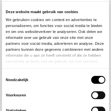
Onze Missie
ZR-V e:HEV
Deze website maakt gebruik van cookies
Onze geschiedenis
CR-V e:HEV &
We gebruiken cookies om content en advertenties te
Ons team
e:PHEV
personaliseren, om functies voor social media te bieden
HR-V e:HEV
en om ons websiteverkeer te analyseren. Ook delen we
Civic e:HEV
informatie over uw gebruik van onze site met onze
Jazz e:HEV
partners voor social media, adverteren en analyse. Deze
Civic Type R
partners kunnen deze gegevens combineren met andere
Prelude e:HEV
informatie die u aan ze heeft verstrekt of die ze hebben
verzameld op basis van uw gebruik van hun services.
Navigatie
Toestemmingsselectie
Noodzakelijk
Over ons
Modellen
Aanbod
Voorkeuren
Veelgestelde Vragen
Statistieken