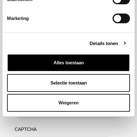
Marketing
Nieuwsbrief aanmelden
Meld u aan voor onze nieuwsbrief en blijf altijd op de
Details tonen
hoogte van de laatste ontwikkelingen binnen Honda
Van Nieuwkerk
Alles toestaan
Naam
(Vereist)
Selectie toestaan
E-mailadres
(Vereist)
Weigeren
CAPTCHA