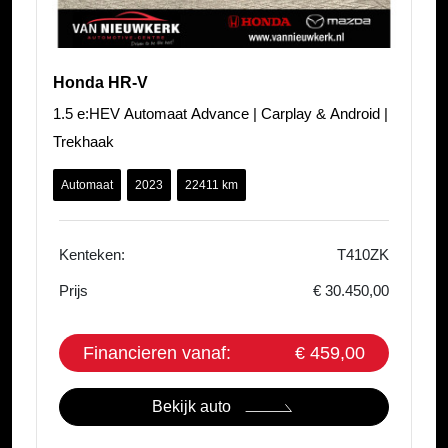
Honda HR-V
1.5 e:HEV Automaat Advance | Carplay & Android |
Trekhaak
Automaat
2023
22411 km
Kenteken:
T410ZK
Prijs
€ 30.450,00
Financieren vanaf:
€ 459,00
Bekijk auto