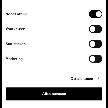
Toestemmingsselectie
Noodzakelijk
Vergelijkbare auto's
Voorkeuren
Bekijk ook onze andere auto's
Statistieken
Marketing
Details tonen
Alles toestaan