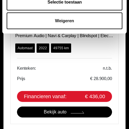
Selectie toestaan
Honda HR-V
Weigeren
1.5 i-MMD 131pk Automaat Advance Style |
Premium Audio | Navi & Carplay | Blindspot | Elec.
Klep | Stoel&Stuur Verwarming |
Automaat
2022
49755 km
Kenteken:
n.t.b.
Prijs
€ 28.900,00
Financieren vanaf:
€ 436,00
Bekijk auto