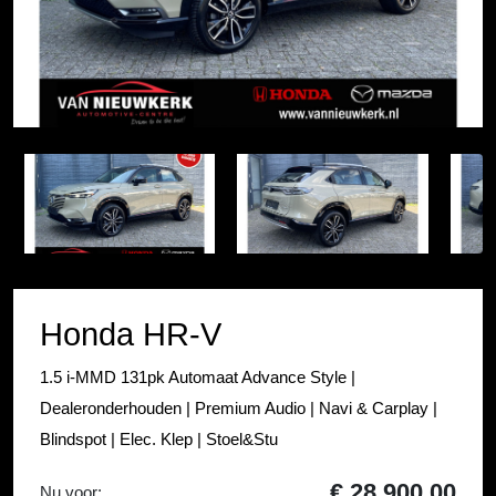
Item
1
Item
of
1
32
of
32
Honda HR-V
1.5 i-MMD 131pk Automaat Advance Style |
Dealeronderhouden | Premium Audio | Navi & Carplay |
Blindspot | Elec. Klep | Stoel&Stu
€ 28.900,00
Nu voor: