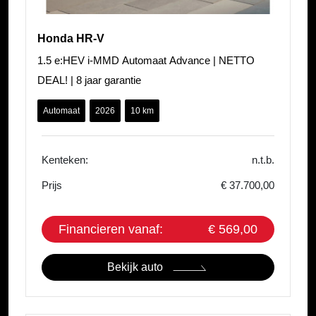
Honda HR-V
1.5 e:HEV i-MMD Automaat Advance | NETTO
DEAL! | 8 jaar garantie
Automaat
2026
10 km
Kenteken:
n.t.b.
Prijs
€ 37.700,00
Financieren vanaf:
€ 569,00
Bekijk auto