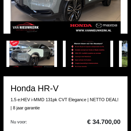
Item
1
Item
of
1
4
of
4
Honda HR-V
1.5 e:HEV i-MMD 131pk CVT Elegance | NETTO DEAL!
| 8 jaar garantie
€ 34.700,00
Nu voor: