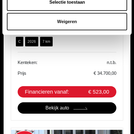
Selectie toestaan
Honda HR-V
1.5 E:HEV Automaat Elegance | Netto Deal | 8 Jaar
Weigeren
Garantie |
C
2026
7 km
Kenteken:
n.t.b.
Prijs
€ 34.700,00
Financieren vanaf:
€ 523,00
Bekijk auto