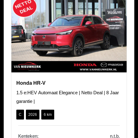
Honda HR-V
1.5 e:HEV Automaat Elegance | Netto Deal | 8 Jaar
garantie |
C
2026
6 km
Kenteken:
n.t.b.