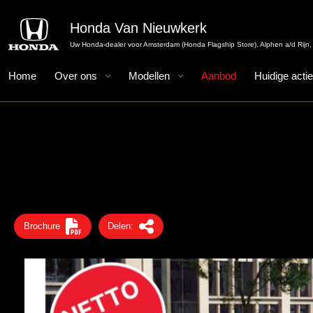
Honda Van Nieuwkerk
Uw Honda-dealer voor Amsterdam (Honda Flagship Store), Alphen a/d Rijn, 
Home
Over ons
Modellen
Aanbod
Huidige acti
Brochure
Delen: