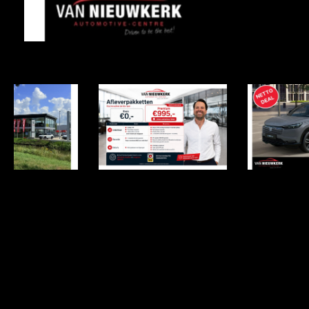
Item
1
of
4