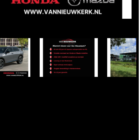
Item
1
of
4