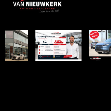
Item
1
of
14