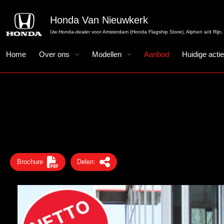
Honda Van Nieuwkerk
Uw Honda-dealer voor Amsterdam (Honda Flagship Store), Alphen a/d Rijn, 
Home
Over ons
Modellen
Aanbod
Huidige acti
Brochure
Delen: