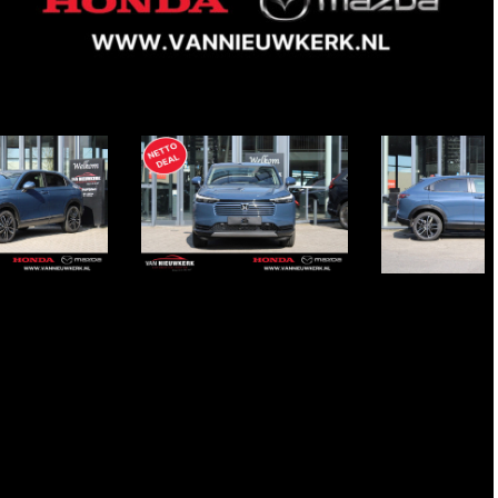
Item
1
of
14