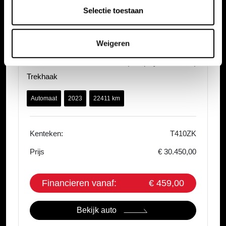
Selectie toestaan
Weigeren
Honda HR-V
1.5 e:HEV Automaat Advance | Carplay & Android |
Trekhaak
Automaat
2023
22411 km
Kenteken:
T410ZK
Prijs
€ 30.450,00
Financieren vanaf:
€ 459,00
Bekijk auto