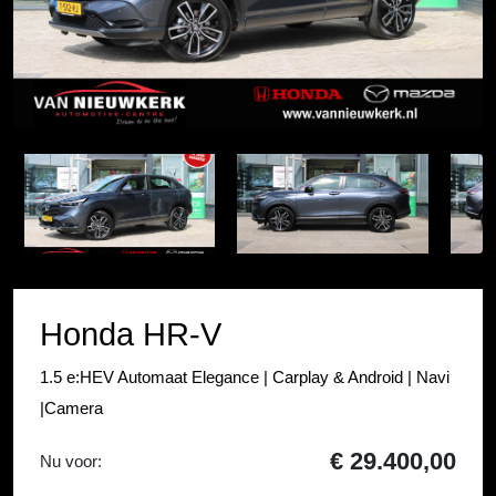
Item
1
Item
of
1
53
of
53
Honda HR-V
1.5 e:HEV Automaat Elegance | Carplay & Android | Navi
|Camera
€ 29.400,00
Nu voor: