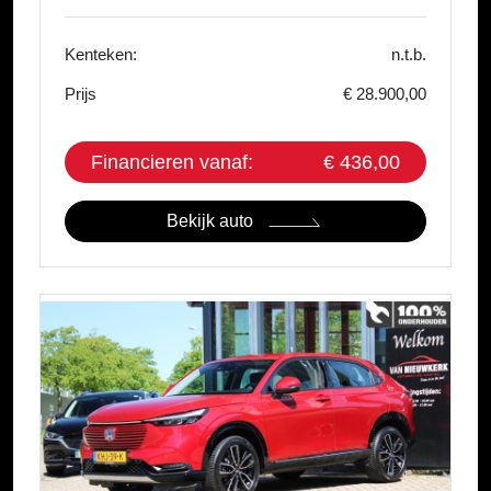
Kenteken:
n.t.b.
Prijs
€ 28.900,00
Financieren vanaf:
€ 436,00
Bekijk auto