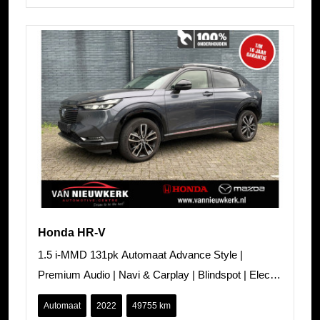
Honda HR-V
1.5 i-MMD 131pk Automaat Advance Style |
Premium Audio | Navi & Carplay | Blindspot | Elec.
Klep | Stoel&Stuur Verwarming |
Automaat
2022
49755 km