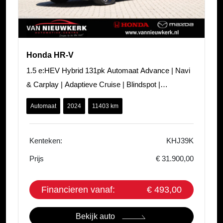
Honda HR-V
1.5 e:HEV Hybrid 131pk Automaat Advance | Navi
& Carplay | Adaptieve Cruise | Blindspot |
Stoel/Stuurverwarming |
Automaat
2024
11403 km
Kenteken:
KHJ39K
Prijs
€ 31.900,00
Financieren vanaf:
€ 493,00
Bekijk auto