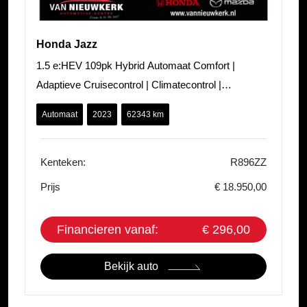
Honda Jazz
1.5 e:HEV 109pk Hybrid Automaat Comfort |
Adaptieve Cruisecontrol | Climatecontrol |
Stoelverwarming | LED Koplampen |
Automaat
2023
62343 km
Kenteken:
R896ZZ
Prijs
€ 18.950,00
Financieren vanaf:
€ 296,00
Bekijk auto