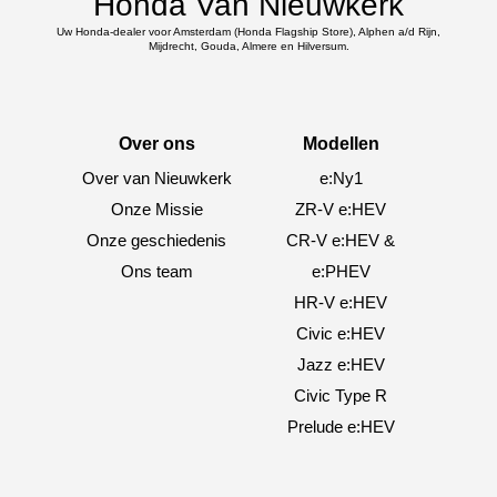
Honda Van Nieuwkerk
Uw Honda-dealer voor Amsterdam (Honda Flagship Store), Alphen a/d Rijn,
Mijdrecht, Gouda, Almere en Hilversum.
Over ons
Modellen
Over van Nieuwkerk
e:Ny1
Onze Missie
ZR-V e:HEV
Onze geschiedenis
CR-V e:HEV &
Ons team
e:PHEV
HR-V e:HEV
Civic e:HEV
Jazz e:HEV
Civic Type R
Prelude e:HEV