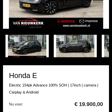
Item
1
Item
of
1
17
of
17
Honda E
Electric 154pk Advance 100% SOH | 17inch | camera |
Carplay & Android
€ 19.900,00
Nu voor: