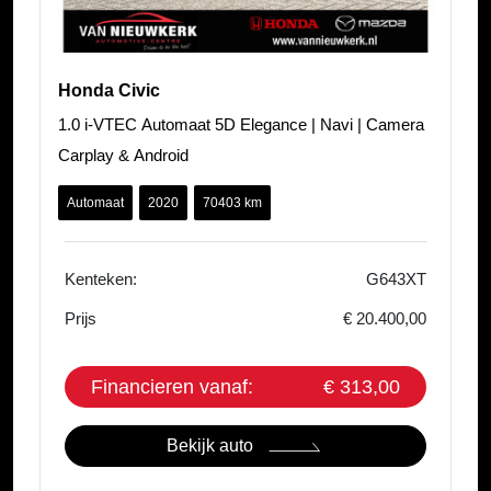
Honda Civic
1.0 i-VTEC Automaat 5D Elegance | Navi | Camera
Carplay & Android
Automaat
2020
70403 km
Kenteken:
G643XT
Prijs
€ 20.400,00
Financieren vanaf:
€ 313,00
Bekijk auto