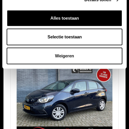
Alles toestaan
Vergelijkbare auto's
Selectie toestaan
Bekijk ook onze andere auto's
Weigeren