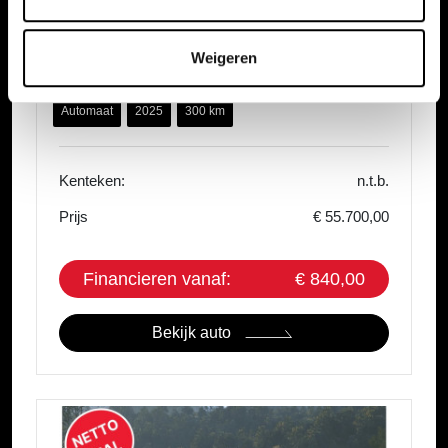
Honda CR-V
2.0 E:PHEV Automaat Advance Tech | Netto Deal |
Weigeren
8 Jaar Garantie
Automaat
2025
300 km
Kenteken:
n.t.b.
Prijs
€ 55.700,00
Financieren vanaf:
€ 840,00
Bekijk auto