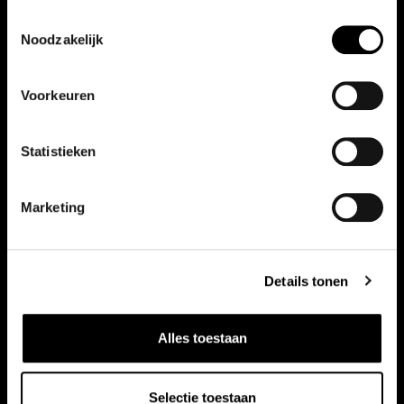
Toestemmingsselectie
Noodzakelijk
Vergelijkbare auto's
Bekijk ook onze andere auto's
Voorkeuren
Statistieken
Marketing
Details tonen
Alles toestaan
Selectie toestaan