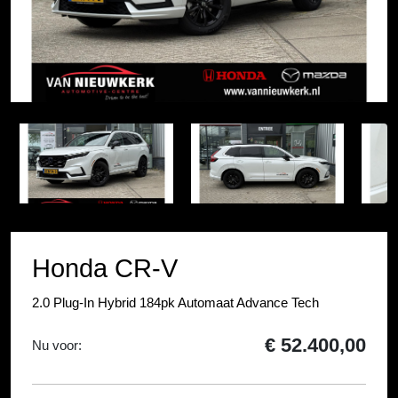
Item
1
Item
of
1
16
of
16
Honda CR-V
2.0 Plug-In Hybrid 184pk Automaat Advance Tech
€ 52.400,00
Nu voor: