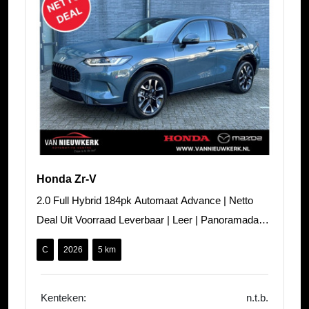
Honda Zr-V
2.0 Full Hybrid 184pk Automaat Advance | Netto
Deal Uit Voorraad Leverbaar | Leer | Panoramadak |
Adaptieve Cruisecontrol |
C
2026
5 km
Kenteken:
n.t.b.