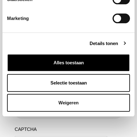
Marketing
Nieuwsbrief aanmelden
Meld u aan voor onze nieuwsbrief en blijf altijd op de
Details tonen
hoogte van de laatste ontwikkelingen binnen Honda
Van Nieuwkerk
Alles toestaan
Naam
(Vereist)
Selectie toestaan
E-mailadres
(Vereist)
Weigeren
CAPTCHA