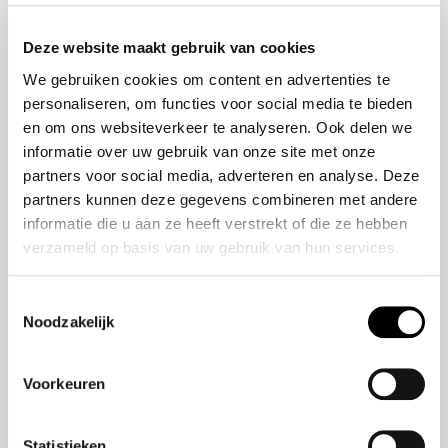
Onze Missie
ZR-V e:HEV
Deze website maakt gebruik van cookies
Onze geschiedenis
CR-V e:HEV &
We gebruiken cookies om content en advertenties te
Ons team
e:PHEV
personaliseren, om functies voor social media te bieden
HR-V e:HEV
en om ons websiteverkeer te analyseren. Ook delen we
Civic e:HEV
informatie over uw gebruik van onze site met onze
Jazz e:HEV
partners voor social media, adverteren en analyse. Deze
Civic Type R
partners kunnen deze gegevens combineren met andere
Prelude e:HEV
informatie die u aan ze heeft verstrekt of die ze hebben
verzameld op basis van uw gebruik van hun services.
Navigatie
Toestemmingsselectie
Noodzakelijk
Over ons
Modellen
Aanbod
Voorkeuren
Veelgestelde Vragen
Statistieken