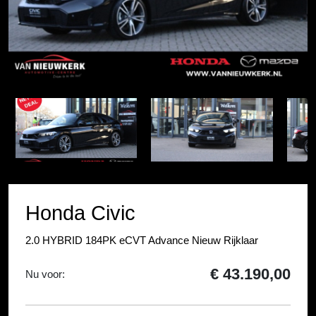
Item
1
Item
of
1
36
of
36
Honda Civic
2.0 HYBRID 184PK eCVT Advance Nieuw Rijklaar
€ 43.190,00
Nu voor: