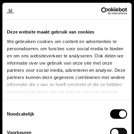
Bouwjaar
2026
Deze website maakt gebruik van cookies
Vermogen
We gebruiken cookies om content en advertenties te
184 pk
personaliseren, om functies voor social media te bieden
en om ons websiteverkeer te analyseren. Ook delen we
informatie over uw gebruik van onze site met onze
Aantal deuren
partners voor social media, adverteren en analyse. Deze
5
partners kunnen deze gegevens combineren met andere
informatie die u aan ze heeft verstrekt of die ze hebben
verzameld op basis van uw gebruik van hun services.
BTW / Marge
BTW
Toestemmingsselectie
Noodzakelijk
Bekijk alle specificaties
Voorkeuren