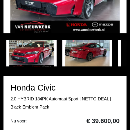
Item
1
Item
of
1
5
of
5
Honda Civic
2.0 HYBRID 184PK Automaat Sport | NETTO DEAL |
Black Emblem Pack
€ 39.600,00
Nu voor: