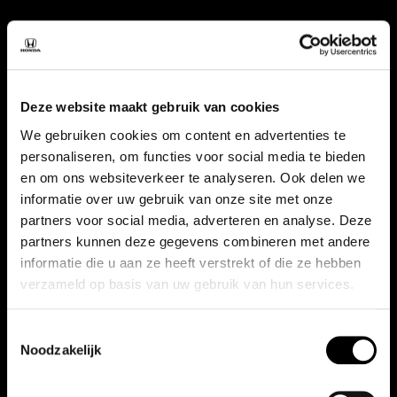
Bouwjaar
2026
Deze website maakt gebruik van cookies
Vermogen
We gebruiken cookies om content en advertenties te
184 pk
personaliseren, om functies voor social media te bieden
en om ons websiteverkeer te analyseren. Ook delen we
informatie over uw gebruik van onze site met onze
Aantal deuren
partners voor social media, adverteren en analyse. Deze
5
partners kunnen deze gegevens combineren met andere
informatie die u aan ze heeft verstrekt of die ze hebben
verzameld op basis van uw gebruik van hun services.
BTW / Marge
BTW
Toestemmingsselectie
Noodzakelijk
Bekijk alle specificaties