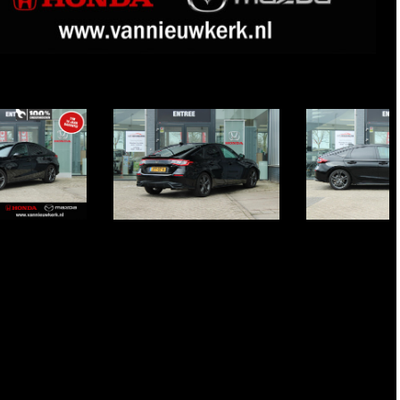
Item
1
of
41