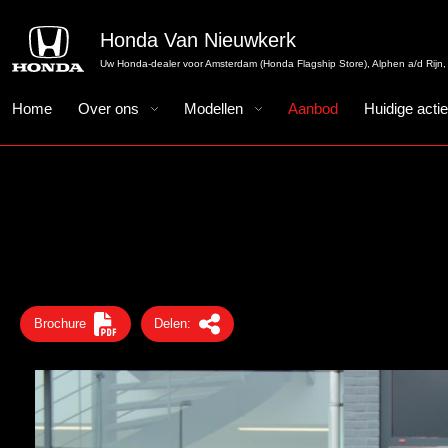
Honda Van Nieuwkerk
Uw Honda-dealer voor Amsterdam (Honda Flagship Store), Alphen a/d Rijn, 
Home
Over ons
Modellen
Aanbod
Huidige acti
Brochure
Delen: