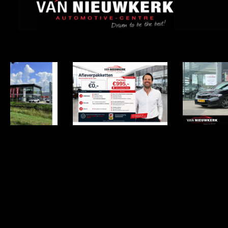
Item
1
of
41