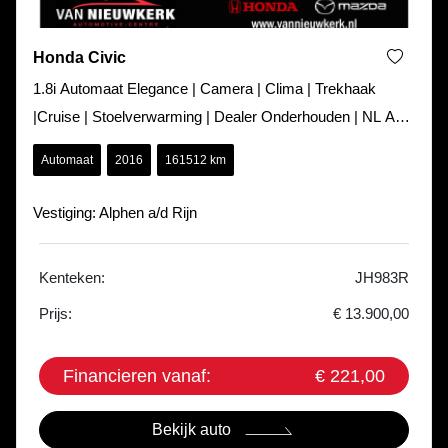
Honda Civic
1.8i Automaat Elegance | Camera | Clima | Trekhaak
|Cruise | Stoelverwarming | Dealer Onderhouden | NL Auto
|
Automaat
2016
161512 km
Vestiging: Alphen a/d Rijn
Kenteken:
JH983R
Prijs:
€ 13.900,00
Financieren vanaf:
€ 221,00
Bekijk auto