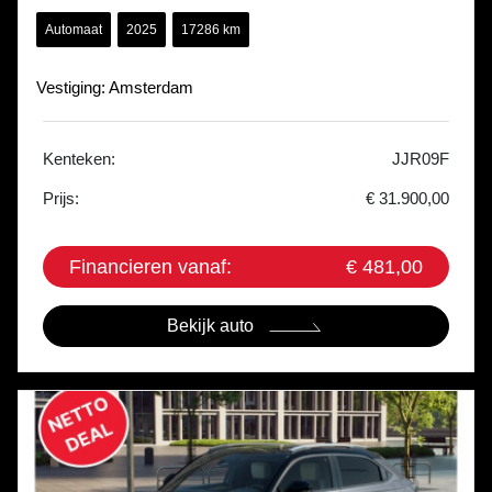
Climatecontrol | A Camera
Automaat
2025
17286 km
Vestiging: Amsterdam
Kenteken:
JJR09F
Prijs:
€ 31.900,00
Financieren vanaf:
€ 481,00
Bekijk auto