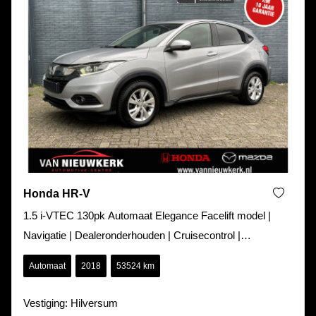
Honda HR-V
1.5 i-VTEC 130pk Automaat Elegance Facelift model |
Navigatie | Dealeronderhouden | Cruisecontrol |
Climatecontrol | Stoelverwar
Automaat
2018
53524 km
Vestiging: Hilversum