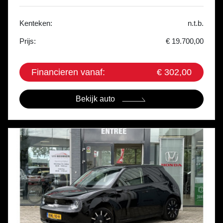
Kenteken:
n.t.b.
Prijs:
€ 19.700,00
Financieren vanaf:
€ 302,00
Bekijk auto