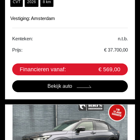
CVT
2026
8 km
Vestiging: Amsterdam
Kenteken:
n.t.b.
Prijs:
€ 37.700,00
Financieren vanaf:
€ 569,00
Bekijk auto