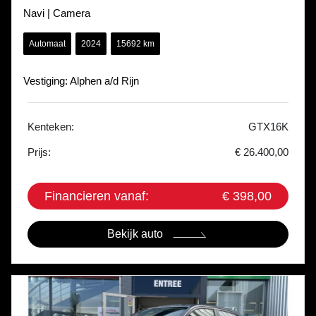
Navi | Camera
Automaat
2024
15692 km
Vestiging: Alphen a/d Rijn
Kenteken:
GTX16K
Prijs:
€ 26.400,00
Financieren vanaf:
€ 398,00
Bekijk auto