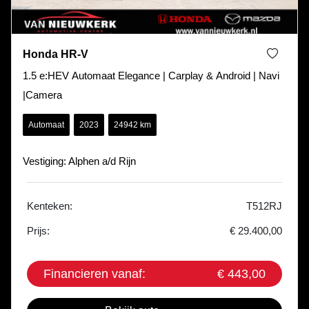
Honda HR-V
1.5 e:HEV Automaat Elegance | Carplay & Android | Navi
|Camera
Automaat
2023
24942 km
Vestiging: Alphen a/d Rijn
Kenteken:
T512RJ
Prijs:
€ 29.400,00
Financieren vanaf:
€ 443,00