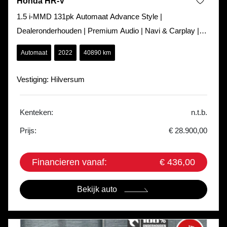
Honda HR-V
1.5 i-MMD 131pk Automaat Advance Style |
Dealeronderhouden | Premium Audio | Navi & Carplay |
Blindspot | Elec. Klep | Stoel&Stu
Automaat
2022
40890 km
Vestiging: Hilversum
Kenteken:
n.t.b.
Prijs:
€ 28.900,00
Financieren vanaf:
€ 436,00
Bekijk auto