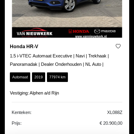
Honda HR-V
1.5 i-VTEC Automaat Executive | Navi | Trekhaak |
Panoramadak | Dealer Onderhouden | NL Auto |
Automaat
2019
77974 km
Vestiging: Alphen a/d Rijn
Kenteken:
XL088Z
Prijs:
€ 20.900,00