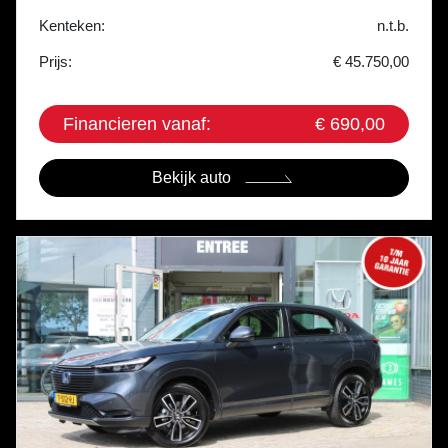
Kenteken:
n.t.b.
Prijs:
€ 45.750,00
Financieren vanaf:
€ 690,00
Bekijk auto