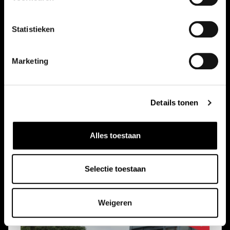
2.0 HYBRID 184PK Automaat Advance | Pano | Leder |
Carplay | Bose Audio | Dealer Onderhouden | NL Auto |
Statistieken
Automaat
2023
87482 km
Marketing
Vestiging: Alphen a/d Rijn
Details tonen
Kenteken:
X327BH
Prijs:
€ 31.900,00
Alles toestaan
Financieren vanaf:
€ 481,00
Selectie toestaan
Bekijk auto
Weigeren