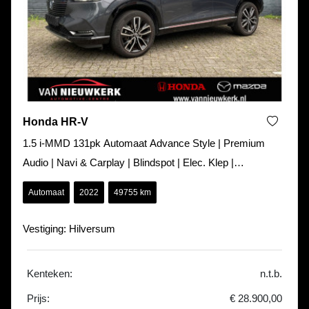
Honda HR-V
1.5 i-MMD 131pk Automaat Advance Style | Premium
Audio | Navi & Carplay | Blindspot | Elec. Klep |
Stoel&Stuur Verwarming |
Automaat
2022
49755 km
Vestiging: Hilversum
Kenteken:
n.t.b.
Prijs:
€ 28.900,00