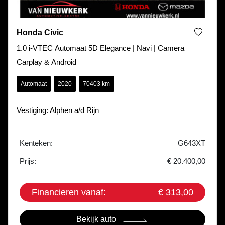
Honda Civic
1.0 i-VTEC Automaat 5D Elegance | Navi | Camera
Carplay & Android
Automaat
2020
70403 km
Vestiging: Alphen a/d Rijn
Kenteken:
G643XT
Prijs:
€ 20.400,00
Financieren vanaf:
€ 313,00
Bekijk auto