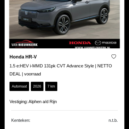
Honda HR-V
1.5 e:HEV i-MMD 131pk CVT Advance Style | NETTO
DEAL | voorraad
Automaat
2026
7 km
Vestiging: Alphen a/d Rijn
Kenteken:
n.t.b.