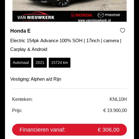
Honda E
Electric 154pk Advance 100% SOH | 17inch | camera |
Carplay & Android
Automaat
2021
15724 km
Vestiging: Alphen a/d Rijn
Kenteken:
KNL10H
Prijs:
€ 19.900,00
Financieren vanaf:
€ 306,00